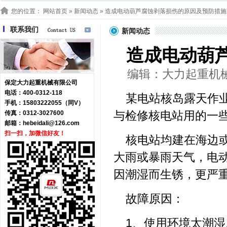
您的位置：
网站首页
»
新闻动态
» 造成电动葫芦腐蚀剥落损伤的原因及预防措施
联系我们
新闻动态
造成电动葫
编辑：大力起重机械 浏
保定大力起重机械有限公司
电话：400-0312-118
某电站核岛露天作
手机：15803222055（同V）
与检修核电站用的一
传真：0312-3027600
邮箱：
hebeidali@126.com
扫一扫，加微信好友！
核电站均建在海边
大雨或暴雨天气，电
因潮湿而生锈，更严
故障原因：
1、使用环境太潮湿