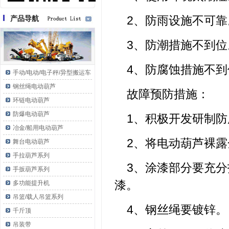
2、防雨设施不可靠
产品导航
3、防潮措施不到位
4、防腐蚀措施不到
手动/电动/电子秤/异型搬运车
钢丝绳电动葫芦
故障预防措施：
环链电动葫芦
防爆电动葫芦
1、积极开发研制
冶金/船用电动葫芦
2、将电动葫芦裸
舞台电动葫芦
手拉葫芦系列
3、涂漆部分要充
手扳葫芦系列
漆。
多功能提升机
吊篮/载人吊篮系列
4、钢丝绳要镀锌。
千斤顶
吊装带