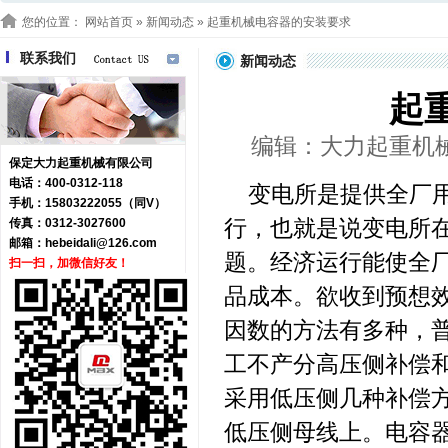
您的位置：
网站首页
»
新闻动态
» 起重机械电容器的安装要求
联系我们
新闻动态
起
编辑：大力起重机械 浏
保定大力起重机械有限公司
电话：400-0312-118
变电所是提供全厂
手机：15803222055（同V）
行，也就是说变电所
传真：0312-3027600
邮箱：
hebeidali@126.com
题。经济运行能使全
扫一扫，加微信好友！
品成本。欲收到预想
因数的方法有多种，
工不产分高压侧补偿
采用低压侧几种补偿
低压侧母线上。电容