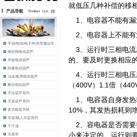
就低压几种补偿的移
产品导航
1、电容器不能有
2、电容器上不能
手动/电动/电子秤/异型搬运车
3、运行时三相电
钢丝绳电动葫芦
的、要及时更换相应
环链电动葫芦
防爆电动葫芦
4、运行时三相电
冶金/船用电动葫芦
（400V）1.1倍（
舞台电动葫芦
手拉葫芦系列
1、电容器自身发
手扳葫芦系列
10%，其发热损耗则
多功能提升机
吊篮/载人吊篮系列
2、容电器是否需
千斤顶
小来决定的。运行则要
吊装带