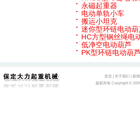
永磁起重器
电动单轨小车
搬运小坦克
迷你型环链电动葫
HC方型钢丝绳电
低净空电动葫芦
PK型环链电动葫
首页
|
关于我们
|
新闻
版权所有 Copyright ©