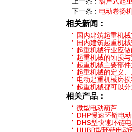
上一条：
葫芦式起
下一条：
电动卷扬
相关新闻：
国内建筑起重机械
国内建筑起重机械
起重机械行业应做
起重机械的蚀损与
起重机械主要部件
起重机械的定义、
电动起重机械磨损
起重机械都可以分
相关产品：
微型电动葫芦
DHP慢速环链电
DHS型快速环链
HHBB型环链电动