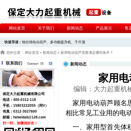
网站首页
关于我们
新闻动态
产品展示
售
快速导读：
钢丝绳电动葫芦、
多功能提升机
、
千斤顶
您的位置：
网站首页
»
新闻动态
» 家用电动葫芦需要满足哪些条件？
联系我们
新闻动态
家用电
编辑：大力起重机械 浏
保定大力起重机械有限公司
电话：400-0312-118
家用电动葫芦顾名
手机：15803222055（同V）
相比常见工业用的电
传真：0312-3027600
邮箱：
hebeidali@126.com
扫一扫，加微信好友！
一、家用型首先体