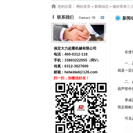
您的位置：
网站首页
»
新闻动态
» 做好简单三
联系我们
新闻
保定大力起重机械有限公司
在使
电话：400-0312-118
手机：15803222055（同V）
一、
传真：0312-3027600
就是一定
邮箱：
hebeidali@126.com
扫一扫，加微信好友！
二、
葫芦部件
养成
而定期检
可见