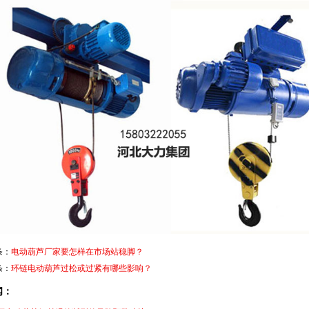
条：
电动葫芦厂家要怎样在市场站稳脚？
条：
环链电动葫芦过松或过紧有哪些影响？
闻：