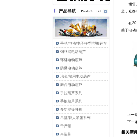
销售
产品导航
道，众多
在2
关于电动
手动/电动/电子秤/异型搬运车
钢丝绳电动葫芦
环链电动葫芦
防爆电动葫芦
冶金/船用电动葫芦
舞台电动葫芦
手拉葫芦系列
手扳葫芦系列
多功能提升机
上一
吊篮/载人吊篮系列
下一
千斤顶
相关新
吊装带