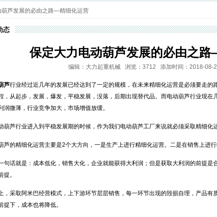
动葫芦发展的必由之路—精细化运营
动态
保定大力电动葫芦发展的必由之路
编辑：大力起重机械 浏览：3712 添加时间：2018-08-24 0
葫芦
行业经过近几年的发展已经达到了一定的规模，在未来精细化运营是必须要走的
程，从起步，发展，爆发，平稳发展，没落，后期出现替代品。而电动葫芦行业现在
利润微薄，行业竞争加大，市场增值放缓。
动葫芦行业进入到平稳发展期的时候，作为我们电动葫芦工厂来说就必须采取精细化
葫芦的精细化运营主要是2个大方向，一是生产上进行精细化运营。二是在销售上进行
一句话就是：成本低化，销售大化，企业就能获得大利润；但是获取大利润的前提是
前提。
上，采取阿米巴经营模式，上下游环节层层销售，每一环节出现的毁损自理，产品有
前提下，成本也将降低。