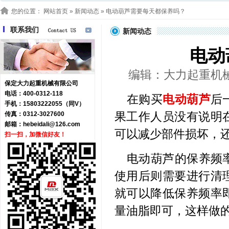
您的位置：
网站首页
»
新闻动态
» 电动葫芦需要每天都保养吗？
联系我们
新闻动态
电动
编辑：大力起重机械 浏
保定大力起重机械有限公司
电话：400-0312-118
在购买
电动葫芦
后
手机：15803222055（同V）
果工作人员没有说明
传真：0312-3027600
邮箱：
hebeidali@126.com
可以减少部件损坏，
扫一扫，加微信好友！
电动葫芦的保养频
使用后则需要进行清
就可以降低保养频率
量油脂即可，这样做