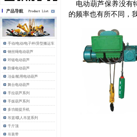
电动葫芦保养没有
产品导航
的频率也有所不同，
手动/电动/电子秤/异型搬运车
钢丝绳电动葫芦
环链电动葫芦
防爆电动葫芦
冶金/船用电动葫芦
舞台电动葫芦
手拉葫芦系列
手扳葫芦系列
多功能提升机
吊篮/载人吊篮系列
千斤顶
吊装带