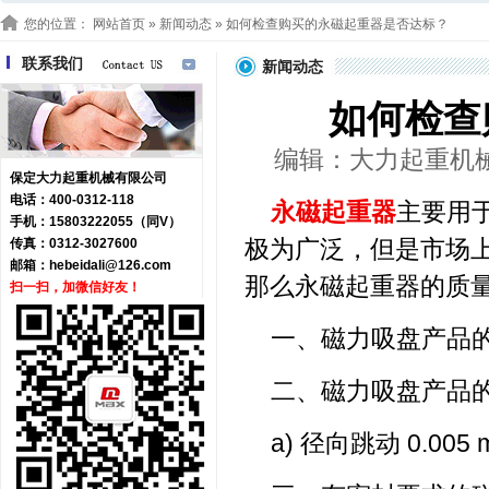
您的位置：
网站首页
»
新闻动态
» 如何检查购买的永磁起重器是否达标？
联系我们
新闻动态
如何检查
编辑：大力起重机械 浏
保定大力起重机械有限公司
电话：400-0312-118
永磁起重器
主要用
手机：15803222055（同V）
极为广泛，但是市场
传真：0312-3027600
邮箱：
hebeidali@126.com
那么永磁起重器的质
扫一扫，加微信好友！
一、磁力吸盘产品的质
二、磁力吸盘产品
a) 径向跳动 0.005