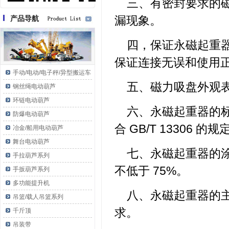
三、有密封要求的磁
漏现象。
产品导航
四，保证永磁起重
保证连接无误和使用
手动/电动/电子秤/异型搬运车
五、磁力吸盘外观表
钢丝绳电动葫芦
环链电动葫芦
六、永磁起重器的
防爆电动葫芦
合 GB/T 13306 的规
冶金/船用电动葫芦
舞台电动葫芦
七、永磁起重器的
手拉葫芦系列
不低于 75%。
手扳葫芦系列
多功能提升机
八、永磁起重器的
吊篮/载人吊篮系列
求。
千斤顶
吊装带