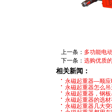
上一条：
多功能电动
下一条：
选购优质
相关新闻：
永磁起重器—顺应
永磁起重器怎么吊
永磁起重器，钢板
永磁起重器的选材
永磁起重器几大突