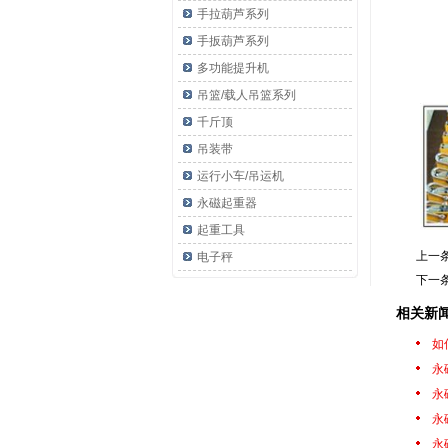
手拉葫芦系列
手扳葫芦系列
多功能提升机
吊篮/载人吊篮系列
千斤顶
吊装带
运行小车/吊运机
永磁起重器
起重工具
上一
电子秤
下一
相关新
如
永
永
永
永