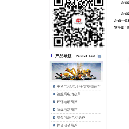
永磁
永磁
永磁一钕
输等部门
产品导航
手动/电动/电子秤/异型搬运车
钢丝绳电动葫芦
环链电动葫芦
防爆电动葫芦
冶金/船用电动葫芦
舞台电动葫芦