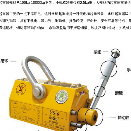
起重器规格从100kg-10000kg不等，小规格净重仅有2.5kg重，大规格的起重器重量
起重器主要的一点不需用电。这种永磁起重器是一种无电源起重设备。永磁起重器吸力
铁硼为磁源，具有不耗电，吸力强、剩磁低、操作轻便、寿命长、安全可靠等特点，
搬运钢板、钢锭等导磁性物体。 永磁吸盘适用于搬运钢板、铁块及圆柱铁材。如机械