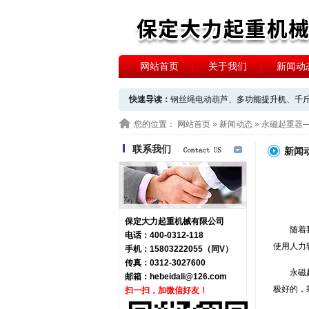
网站首页
关于我们
新闻动
快速导读：
钢丝绳电动葫芦、
多功能提升机
、
千
您的位置：
网站首页
»
新闻动态
» 永磁起重器
联系我们
新闻
保定大力起重机械有限公司
随着
电话：400-0312-118
使用人力
手机：15803222055（同V）
传真：0312-3027600
永磁
邮箱：
hebeidali@126.com
极好的，
扫一扫，加微信好友！