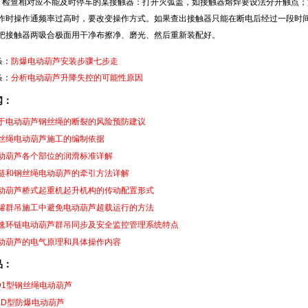
）检查相对应不能及时停车的某接触器：打开灭弧盖，如接触器熔焊要设法分开触点
作时操作通频率过高时，要改变操作方式。如果查出接触器只能在断电后经过一段时
把接触器两吸合极面用干净布擦净、磨光、然后重新装配好。
条：
防爆电动葫芦安装步骤七步走
条：
分析电动葫芦升降失控的可能性原因
闻：
于电动葫芦钢丝绳的断裂的风险预防建议
丝绳电动葫芦施工的编制依据
动葫芦各个部位的润滑标准详解
链和钢丝绳电动葫芦的牵引方法详解
动葫芦桥式起重机起升机构的传动配置形式
罐群吊施工中避免电动葫芦超载运行的方法
速环链电动葫芦群吊同步及安全监控管理系统特点
动葫芦的电气原理和具体操作内容
品：
D1型钢丝绳电动葫芦
CD型防爆电动葫芦