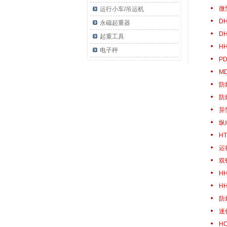
微
运行小车/吊运机
D
永磁起重器
D
起重工具
H
电子秤
P
M
防
防
异
纵
H
运
双
H
H
防
迷
H