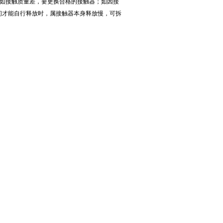
；如接触质量差，要更换合格的接触器；如因接
间才能自行释放时，属接触器本身释放慢，可拆