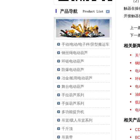
（2
触器在操
产品导航
开接触器
上一
下一
手动/电动/电子秤/异型搬运车
相关新
钢丝绳电动葫芦
关
环链电动葫芦
钢
防爆电动葫芦
电
冶金/船用电动葫芦
环
舞台电动葫芦
电
油
手拉葫芦系列
低
手扳葫芦系列
电
多功能提升机
相关产
吊篮/载人吊篮系列
千斤顶
C
吊装带
B