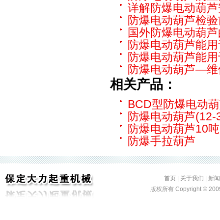
详解防爆电动葫芦
防爆电动葫芦检验
国外防爆电动葫芦
防爆电动葫芦能用
防爆电动葫芦能用
防爆电动葫芦—维
相关产品：
BCD型防爆电动
防爆电动葫芦(12-3
防爆电动葫芦10吨
防爆手拉葫芦
首页
|
关于我们
|
新闻
版权所有 Copyright ©