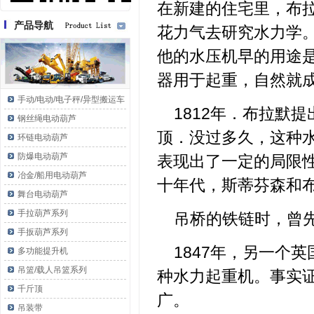
在新建的住宅里，布
产品导航
花力气去研究水力学
他的水压机早的用途
器用于起重，自然就
手动/电动/电子秤/异型搬运车
1812年．布拉默
钢丝绳电动葫芦
顶．没过多久，这种
环链电动葫芦
防爆电动葫芦
表现出了一定的局限性
冶金/船用电动葫芦
十年代，斯蒂芬森和
舞台电动葫芦
手拉葫芦系列
吊桥的铁链时，曾
手扳葫芦系列
1847年，另一个
多功能提升机
吊篮/载人吊篮系列
种水力起重机。事实
千斤顶
广。
吊装带