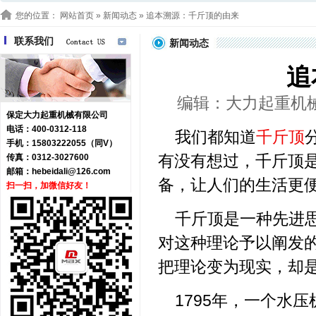
您的位置：
网站首页
»
新闻动态
» 追本溯源：千斤顶的由来
联系我们
新闻动态
追
编辑：大力起重机械 浏
保定大力起重机械有限公司
电话：400-0312-118
我们都知道
千斤顶
手机：15803222055（同V）
有没有想过，千斤顶
传真：0312-3027600
邮箱：
hebeidali@126.com
备，让人们的生活更
扫一扫，加微信好友！
千斤顶是一种先进
对这种理论予以阐发的
把理论变为现实，却是
1795年，一个水