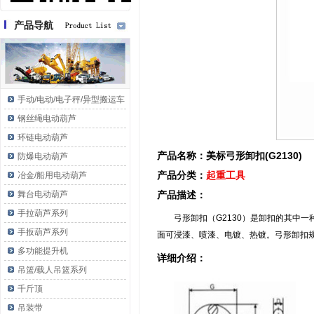
产品导航
手动/电动/电子秤/异型搬运车
钢丝绳电动葫芦
环链电动葫芦
产品名称：美标弓形卸扣(G2130)
防爆电动葫芦
产品分类：
起重工具
冶金/船用电动葫芦
舞台电动葫芦
产品描述：
手拉葫芦系列
弓形卸扣（G2130）是卸扣的其中
手扳葫芦系列
面可浸漆、喷漆、电镀、热镀。弓形卸扣规格
多功能提升机
详细介绍：
吊篮/载人吊篮系列
千斤顶
吊装带