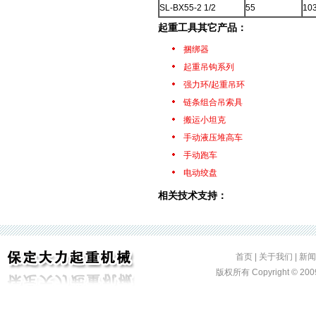
SL-BX55-2 1/2
55
10
起重工具
其它产品：
捆绑器
起重吊钩系列
强力环/起重吊环
链条组合吊索具
搬运小坦克
手动液压堆高车
手动跑车
电动绞盘
相关技术支持：
首页
|
关于我们
|
新闻
版权所有 Copyright ©