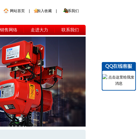
网站首页
|
加入收藏
|
联系我们
销售网络
走进大力
联系我们