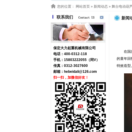
您的位置：
网站首页
»
新闻动态
» 舞台电动葫
联系我们
新闻
保定大力起重机械有限公司
在国
电话：400-0312-118
的童年回
手机：15803222055（同V）
传真：0312-3027600
特效造型
邮箱：
hebeidali@126.com
扫一扫，加微信好友！