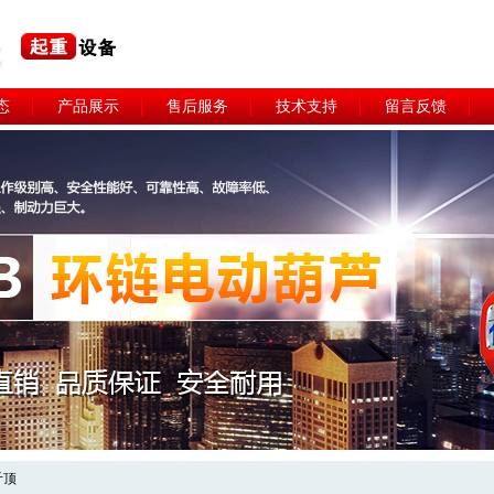
态
产品展示
售后服务
技术支持
留言反馈
斤顶