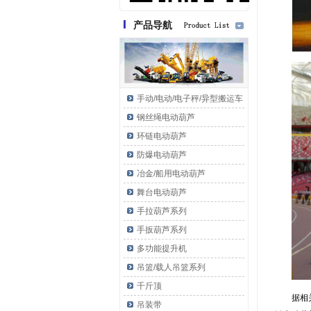
产品导航
手动/电动/电子秤/异型搬运车
钢丝绳电动葫芦
环链电动葫芦
防爆电动葫芦
冶金/船用电动葫芦
舞台电动葫芦
手拉葫芦系列
手扳葫芦系列
多功能提升机
吊篮/载人吊篮系列
千斤顶
据相
吊装带