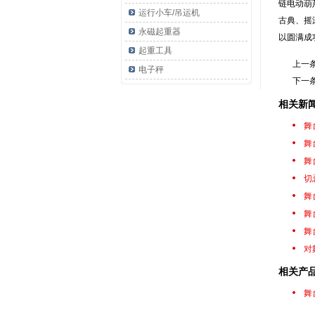
链电动葫
运行小车/吊运机
古典、摇
永磁起重器
以圆满成
起重工具
上一
电子秤
下一
相关新
舞
舞
舞
切
舞
舞
舞
对
相关产
舞