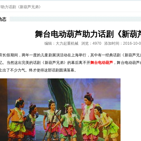
芦助力话剧《新葫芦兄弟》
动态
舞台电动葫芦助力话剧《新葫
编辑：大力起重机械 浏览：4970 添加时间：2016-10-08 0
庆长假期间，两年一度的儿童剧展演活动在上海举行，其中有一经典话剧《新葫芦兄
忆。当然这出完美的话剧《新葫芦兄弟》的幕后离不开
舞台电动葫芦
，舞台电动葫芦
上出了不少力气。终才使得这部话剧圆满落幕。