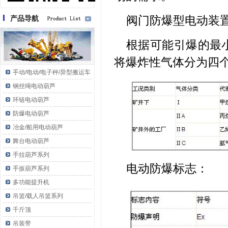
阀门防爆型电动装置防
产品导航
根据可能引爆的最
将爆炸性气体分为四
手动/电动/电子秤/异型搬运车
钢丝绳电动葫芦
环链电动葫芦
防爆电动葫芦
冶金/船用电动葫芦
舞台电动葫芦
手拉葫芦系列
电动防爆标志：
手扳葫芦系列
多功能提升机
吊篮/载人吊篮系列
千斤顶
吊装带