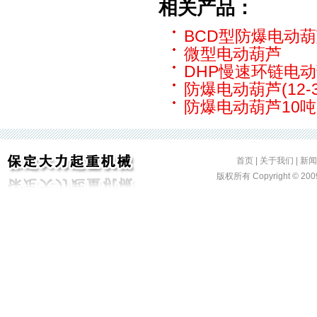
相关产品：
BCD型防爆电动
微型电动葫芦
DHP慢速环链电
防爆电动葫芦(12-3
防爆电动葫芦10吨
首页
|
关于我们
|
新闻
版权所有 Copyright ©