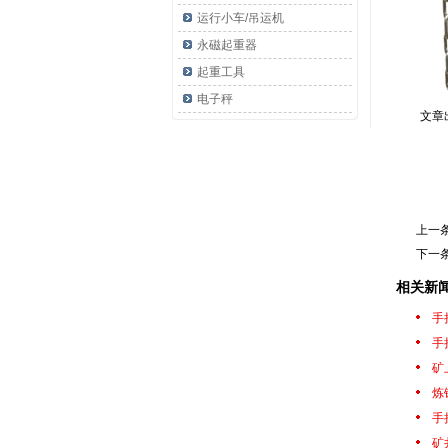
运行小车/吊运机
永磁起重器
起重工具
电子秤
文章
上一
下一
相关新
手
手
矿
炼
手
矿