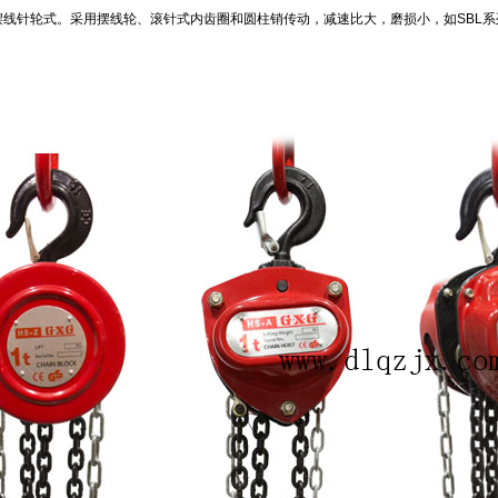
摆线针轮式。采用摆线轮、滚针式内齿圈和圆柱销传动，减速比大，磨损小，如SBL