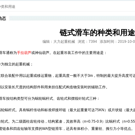
种类和用途
动态
链式滑车的种类和用途
编辑：大力起重机械 浏览：7394 添加时间：2019-10-07 0
滑车通称为
手拉葫芦
或神仙葫芦。在起重吊装工作中的主要用途是：
作为独立的起重机械；
在联合装配中用以起重或移运重物，起重高度一般不大于3m，特制的最大提升高度可达
用以安装长尺度的结构部件和用来担任配式构造物安装时的辅助工作。
滑车按结构类型可分为蜗轮蜗杆式、齿轮式和摆线针轮式三种：
蜗轮蜗杆式。具有蜗杆传动和标准焊接环链（最大起重量可达75KN）或片状链（最大起
齿轮式。为二级圆柱齿轮传动，结构紧凑，其效率高（n=0.75-0.9）比蜗杆式（n=0.5
度链条和四齿短轴等支撑的WA型链滑车，还具有体积小、重量轻、拽引力小等优点。