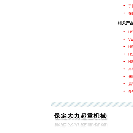
手
在
相关产
H
V
H
H
H
吊
捆
扁
多