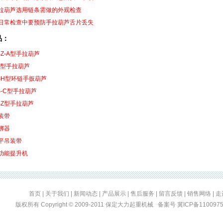
拉葫芦选用链条需做的外观检查
日常检查中要预防手拉葫芦舌片丢失
品：
SZ-A型手拉葫芦
E型手拉葫芦
SH型环链手扳葫芦
S-C型手拉葫芦
SZ型手拉葫芦
装带
绑器
平吊装带
功能提升机
首页
|
关于我们
|
新闻动态
|
产品展示
|
售后服务
|
留言反馈
|
销售网络
|
走
版权所有 Copyright © 2009-2011 保定大力起重机械 备案号
冀ICP备110097