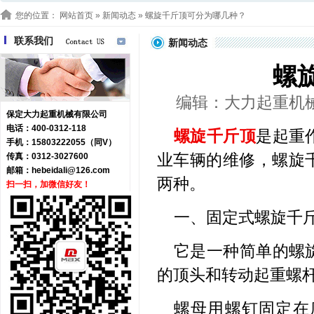
您的位置：
网站首页
»
新闻动态
» 螺旋千斤顶可分为哪几种？
联系我们
新闻动态
螺
编辑：大力起重机械 浏
保定大力起重机械有限公司
电话：400-0312-118
螺旋千斤顶
是起重
手机：15803222055（同V）
业车辆的维修，螺旋
传真：0312-3027600
邮箱：
hebeidali@126.com
两种。
扫一扫，加微信好友！
一、固定式螺旋千
它是一种简单的螺
的顶头和转动起重螺
螺母用螺钉固定在