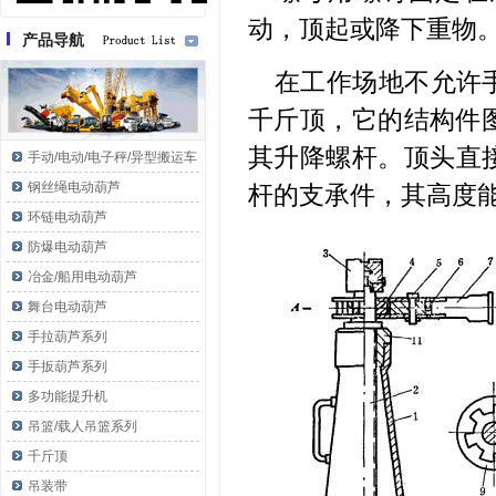
动，顶起或降下重物
产品导航
在工作场地不允许
千斤顶，它的结构件图
其升降螺杆。顶头直
手动/电动/电子秤/异型搬运车
钢丝绳电动葫芦
杆的支承件，其高度
环链电动葫芦
防爆电动葫芦
冶金/船用电动葫芦
舞台电动葫芦
手拉葫芦系列
手扳葫芦系列
多功能提升机
吊篮/载人吊篮系列
千斤顶
吊装带