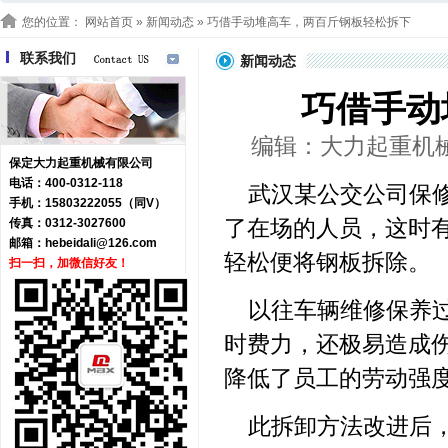
您的位置：
网站首页
»
新闻动态
» 巧借手动堆高车，两百斤钢板轻松拆下
联系我们
新闻动态
巧借手动
编辑：大力起重机械 浏
保定大力起重机械有限公司
电话：400-0312-118
武汉某公交公司保
手机：15803222055（同V）
了在场的人员，这时
传真：0312-3027600
邮箱：
hebeidali@126.com
轻松便将钢板拆除。
扫一扫，加微信好友！
以往车辆维修保养
时费力，还极易造成
降低了员工的劳动强
此拆卸方法改进后