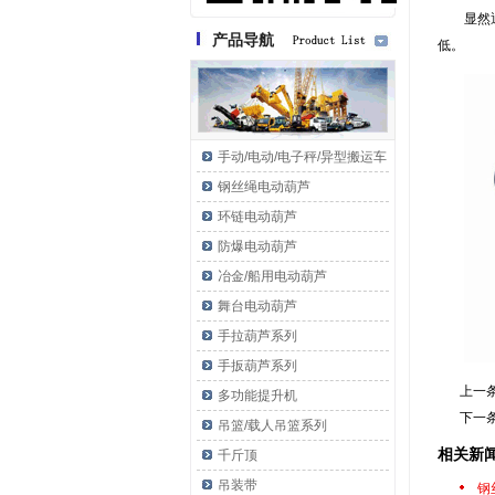
显然
产品导航
低。
手动/电动/电子秤/异型搬运车
钢丝绳电动葫芦
环链电动葫芦
防爆电动葫芦
冶金/船用电动葫芦
舞台电动葫芦
手拉葫芦系列
手扳葫芦系列
上一
多功能提升机
下一
吊篮/载人吊篮系列
相关新
千斤顶
吊装带
钢