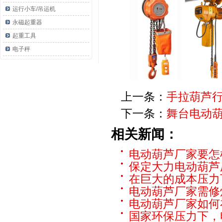
运行小车/吊运机
永磁起重器
起重工具
电子秤
上一条：
手拉葫芦行
下一条：
舞台电动
相关新闻：
电动葫芦厂家要怎
保定大力电动葫芦
在巨大的成本压力
电动葫芦厂家需修
电动葫芦厂家如何
国家环保压力下，