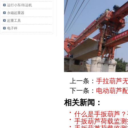
运行小车/吊运机
永磁起重器
起重工具
电子秤
上一条：
手拉葫芦
下一条：
电动葫芦
相关新闻：
什么是手扳葫芦？
手扳葫芦荷载监测