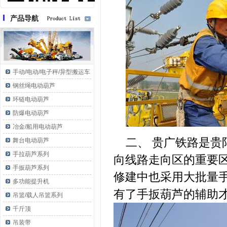
产品导航
手动/电动/电子秤/异型搬运车
钢丝绳电动葫芦
环链电动葫芦
防爆电动葫芦
冶金/船用电动葫芦
二、 贵广铁路是
舞台电动葫芦
手拉葫芦系列
向线路走向区的重要
手扳葫芦系列
修建中也采用大批量
多功能提升机
有了手扳葫芦的辅助
吊篮/载人吊篮系列
千斤顶
吊装带