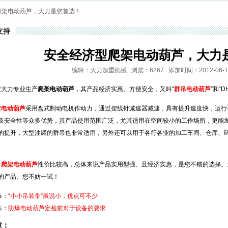
爬架电动葫芦，大力是您首选！
支持
安全经济型爬架电动葫芦，大力
编辑：大力起重机械 浏览：6267 添加时间：2012-06-11 0
大力专业生产
爬架电动葫芦
，其产品经济实惠、方便安全，又叫“
群吊电动葫芦
”和“
架
电动葫芦
采用盘式制动电机作动力，通过摆线针减速器减速，具有提升速度快，运行
及安全性等众多优势，其产品使用范围广泛，尤其适用在空间较小的工作场所，更能
的提升，大型油罐的群吊也非常适用，另外还可以用于各行各业的加工车间、仓库、
力
爬架电动葫芦
性价比较高，总体来说产品实用型强、且经济实惠，是您不错的选择。
的产品。您不妨一试！
条：
“小小吊装带”虽说小，优点可不少
条：
防爆电动葫芦定检前对于设备的要求
章：