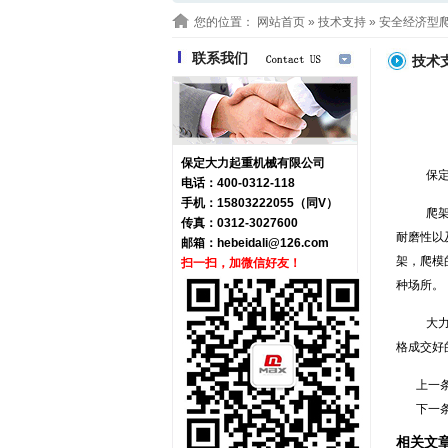
您的位置：
网站首页
»
技术支持
» 安全经济型
联系我们
技术
保定大力起重机械有限公司
保定
电话：400-0312-118
手机：15803222055（同V）
爬
传真：0312-3027600
耐磨性以
邮箱：
hebeidali@126.com
架，爬模
扫一扫，加微信好友！
种场所。
大
格成交好
上一
下一
相关文