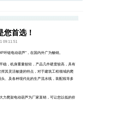
是您首选！
9:11:51
DHP环链电动葫芦”，在国内外广为畅销。
平稳，机身重量较轻，产品几件硬度较高，具有
发挥其灵活敏捷的特点，对于建筑工程领域的爬
码头、及各种现代化的生产流水线，装配线等多
大力爬架电动葫芦为厂家直销，可让您以低的价